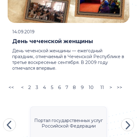
14.09.2019
День чеченской женщины
День чеченской женщины — ежегодный
праздник, отмечаемый в Чеченской Республике в
третье воскресенье сентября. В 2009 году
отмечался впервые.
<<
<
2
3
4
5
6
7
8
9
10
11
>
>>
Портал государственных услуг
Российской Федерации