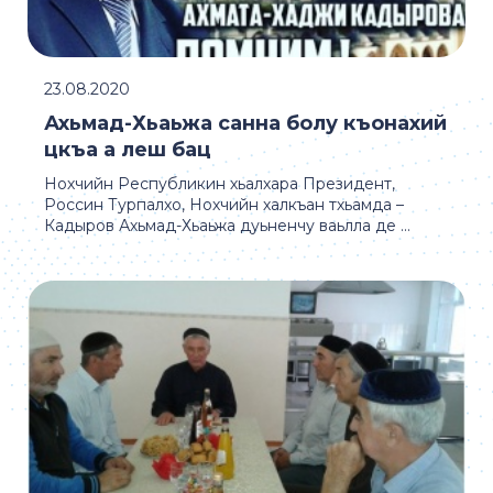
23.08.2020
Ахьмад-Хьаьжа санна болу къонахий
цкъа а леш бац
Нохчийн Республикин хьалхара Президент,
Россин Турпалхо, Нохчийн халкъан тхьамда –
Кадыров Ахьмад-Хьаьжа дуьненчу ваьлла де ...