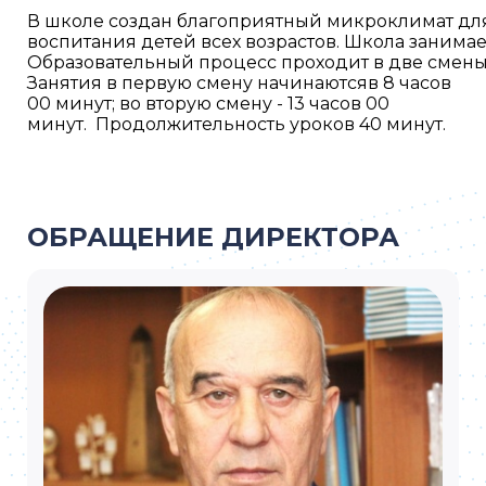
В
школе
создан
благоприятный
микроклимат
дл
в
оспитания
детей
всех
возрастов
.
Школа
занима
Образовательный
процесс
проходит
в
две
смен
Занятия
в
первую
смену
начинаются
в
8
часов
00
минут
;
во
вторую
смену
- 13
часов
00
минут
.
Продолжительность
уроков
40
минут
.
ОБРАЩЕНИЕ ДИРЕКТОРА