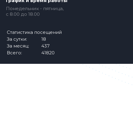
График и время работы
Понедельник - пятница,
c 8.00 до 18.00
Статистика посещений
За сутки:
18
За месяц:
437
Всего:
41820