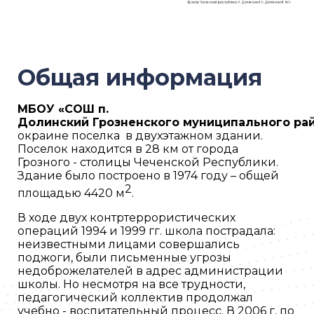
Общая информация
МБОУ
«
СОШ
п
.
Долинский
Грозненского
муниципального
ра
окраине
поселка
в
двухэтажном
здании
.
Поселок
находится
в
28
км
от
города
Грозного
-
столицы
Чеченской
Республики
.
Здание
было
построено
в
1974
году
–
общей
2
площадью
4420
м
.
В
ходе
двух
контртеррористических
операций
1994
и
1999
гг
.
школа
пострадала
:
неизвестными
лицами
совершались
поджоги
,
были
письменные
угрозы
недоброжелателей
в
адрес
администрации
школы
.
Но
несмотря
на
все
трудности
,
педагогический
коллектив
продолжал
учебно
-
воспитательный
процесс
.
В
2006
г
.
по