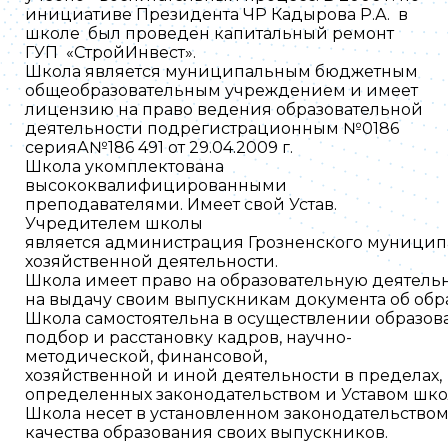
инициативе
Президента
ЧР
Кадырова
Р
.
А
.
в
школе
был
проведен
капитальный
ремонт
ГУП
«
СтройИнвест
».
Школа
является
муниципальным
бюджетным
общеобразовательным
учреждением
и
имеет
лицензию
на
право
ведения
образовательной
деятельности
под
регистрационным
№
0186
серия
А
№
186 491
от
29.04.2009
г
.
Школа
укомплектована
высококвалифицированными
преподавателями
.
Имеет
свой
Устав
.
Учредителем
школы
является
администрация
Грозненского
муницип
хозяйственной
деятельности
.
Школа
имеет
право
на
образовательную
деятель
на
выдачу
своим
выпускникам
документа
об
обр
Школа
самостоятельна
в
осуществлении
образов
подбор
и
расстановку
кадров
,
научно
-
методической
,
финансовой
,
хозяйственной
и
иной
деятельности
в
пределах
,
определенных
законодательством
и
Уставом
шко
Школа
несет
в
установленном
законодательство
качества
образования
своих
выпускников
.