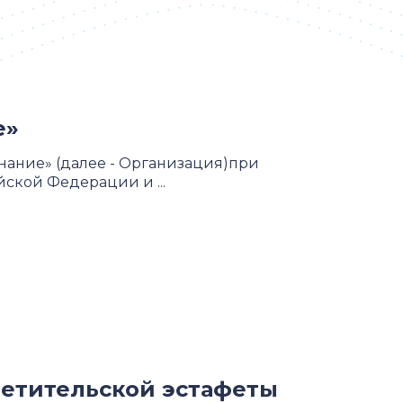
е»
нание» (далее - Организация)при
кой Федерации и ...
светительской эстафеты