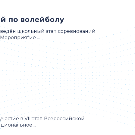
ий по волейболу
оведён школьный этап соревнований
Мероприятие ...
астие в VII этап Всероссийской
иональное ...