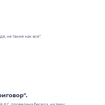
я, не такие как все".
риговор".
 Х.С. проведена беседа на тему: