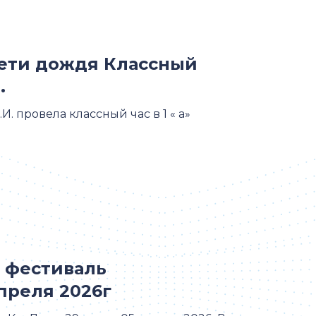
 Дети дождя Классный
.
. провела классный час в 1 « а»
 фестиваль
преля 2026г