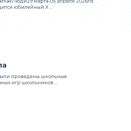
КакЛюди29 марта-05 апреля 2026гВ
дится юбилейный X ...
па
 были проведены школьные
ых игр школьников ...