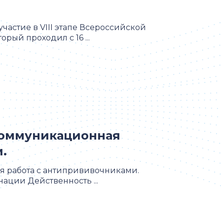
астие в VIII этапе Всероссийской
рый проходил с 16 ...
коммуникационная
.
 работа с антипрививочниками.
ации Действенность ...